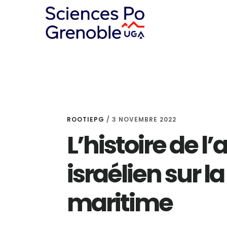
Skip
Skip
Skip
to
to
to
content
primary
footer
sidebar
ROOTIEPG
/
3 NOVEMBRE 2022
L’histoire de l
israélien sur la
maritime