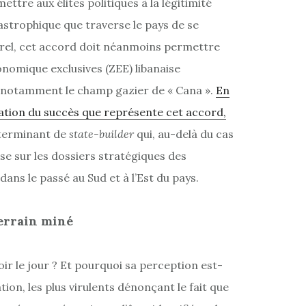
ttre aux élites politiques à la légitimité
strophique que traverse le pays de se
turel, cet accord doit néanmoins permettre
conomique exclusives (ZEE) libanaise
 notamment le champ gazier de « Cana ».
En
bration du succès que représente cet accord,
éterminant de
state-builder
qui, au-delà du cas
e sur les dossiers stratégiques des
ans le passé au Sud et à l’Est du pays.
errain miné
ir le jour ? Et pourquoi sa perception est-
tion, les plus virulents dénonçant le fait que