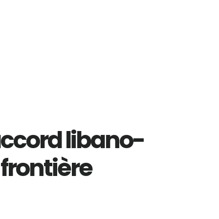
’accord libano-
 frontière