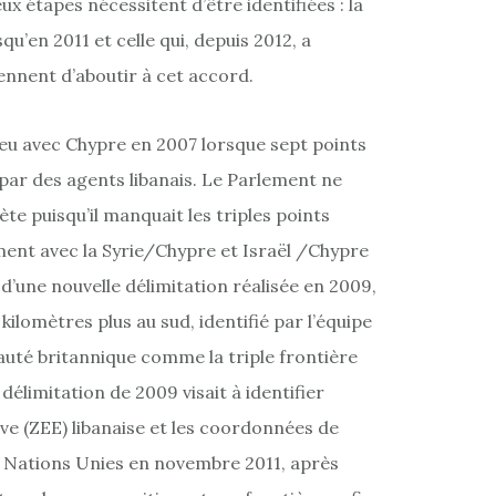
x étapes nécessitent d’être identifiées : la
u’en 2011 et celle qui, depuis 2012, a
iennent d’aboutir à cet accord.
ieu avec Chypre en 2007 lorsque sept points
s par des agents libanais. Le Parlement ne
ète puisqu’il manquait les triples points
ent avec la Syrie/Chypre et Israël /Chypre
rs d’une nouvelle délimitation réalisée en 2009,
 kilomètres plus au sud, identifié par l’équipe
rauté britannique comme la triple frontière
élimitation de 2009 visait à identifier
ve (ZEE) libanaise et les coordonnées de
x Nations Unies en novembre 2011, après