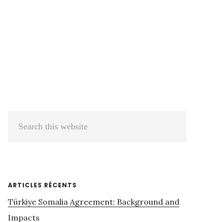
Primary
Search
Sidebar
this
website
ARTICLES RÉCENTS
Türkiye Somalia Agreement: Background and
Impacts