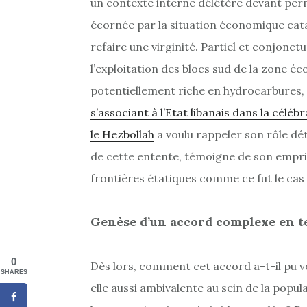
un contexte interne délétère devant perme
écornée par la situation économique cata
refaire une virginité. Partiel et conjonc
l’exploitation des blocs sud de la zone é
potentiellement riche en hydrocarbures,
s’associant à l’Etat libanais dans la célé
le Hezbollah
a voulu rappeler son rôle d
de cette entente, témoigne de son empris
frontières étatiques comme ce fut le cas d
Genèse d’un accord complexe en t
0
Dès lors, comment cet accord a-t-il pu vo
SHARES
elle aussi ambivalente au sein de la popula