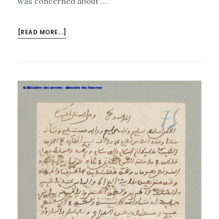
was concerned about …
[READ MORE...]
ABOUT
THE
SEEDS
OF
BANDITISM:
HOODS
IN
THE
WOODS
IN
COLONIAL
ALGERIA
(1871–
1920’S)