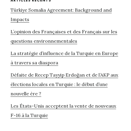
ARTICLES RÉCENTS
FRANCE
Türkiye Somalia Agreement: Background and
ET
AU
Impacts
PORTUGAL.
L’opinion des Françaises et des Français sur les
RETOURS
SUR
questions environnementales
UNE
La stratégie d’influence de la Turquie en Europe
RECHERCHE
PAR
à travers sa diaspora
GROUPES
Défaite de Recep Tayyip Erdoğan et de l’AKP aux
DE
DISCUSSION
élections locales en Turquie : le début d’une
nouvelle ère ?
Les États-Unis acceptent la vente de nouveaux
F-16 à la Turquie