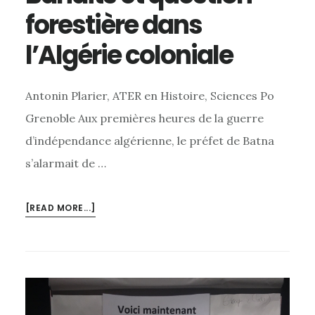
forestière dans
l’Algérie coloniale
Antonin Plarier, ATER en Histoire, Sciences Po
Grenoble Aux premières heures de la guerre
d’indépendance algérienne, le préfet de Batna
s’alarmait de …
[READ MORE...]
ABOUT
QUI
SÈME
LE
VENT
RÉCOLTE
LE