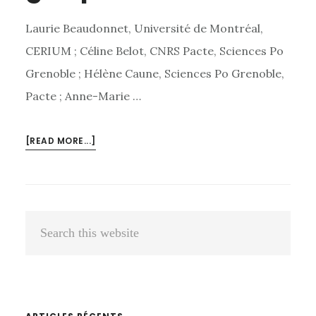
Laurie Beaudonnet, Université de Montréal,
CERIUM ; Céline Belot, CNRS Pacte, Sciences Po
Grenoble ; Hélène Caune, Sciences Po Grenoble,
Pacte ; Anne-Marie …
[READ MORE...]
ABOUT
COMPRENDRE
LES
RÉSULTATS
DES
Primary
Search
ÉLECTIONS
Sidebar
EUROPÉENNES
this
EN
website
BELGIQUE
FRANCOPHONE,
EN