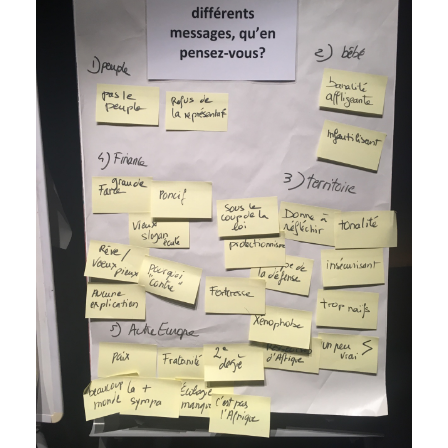
BANDITISME
?
BANDITS
ET
QUESTION
FORESTIÈRE
DANS
L’ALGÉRIE
COLONIALE