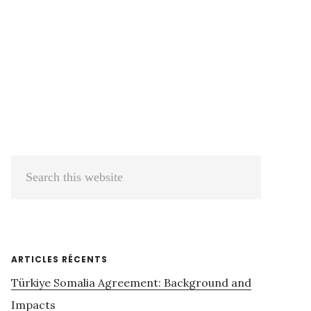
Primary
Search
Sidebar
this
website
ARTICLES RÉCENTS
Türkiye Somalia Agreement: Background and
Impacts