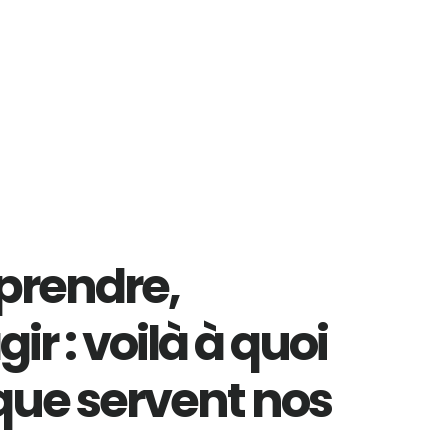
prendre,
ir : voilà à quoi
que servent nos