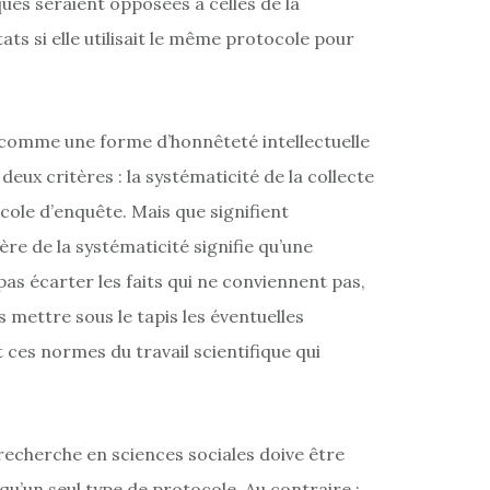
ues seraient opposées à celles de la
ts si elle utilisait le même protocole pour
.
é comme une forme d’honnêteté intellectuelle
eux critères : la systématicité de la collecte
ole d’enquête. Mais que signifient
re de la systématicité signifie qu’une
pas écarter les faits qui ne conviennent pas,
 mettre sous le tapis les éventuelles
t ces normes du travail scientifique qui
a recherche en sciences sociales doive être
 qu’un seul type de protocole. Au contraire :