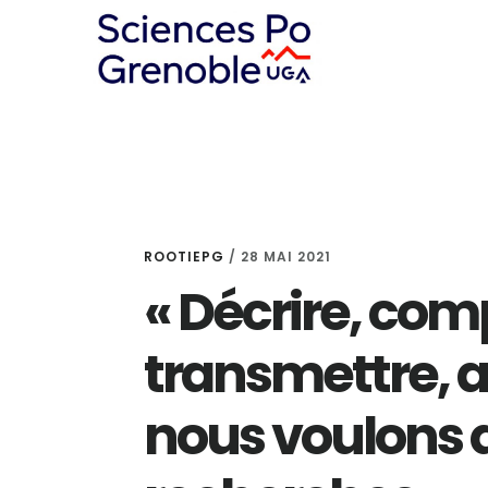
Skip
Skip
Skip
to
to
to
content
primary
footer
sidebar
ROOTIEPG
/
28 MAI 2021
« Décrire, com
transmettre, ag
nous voulons 