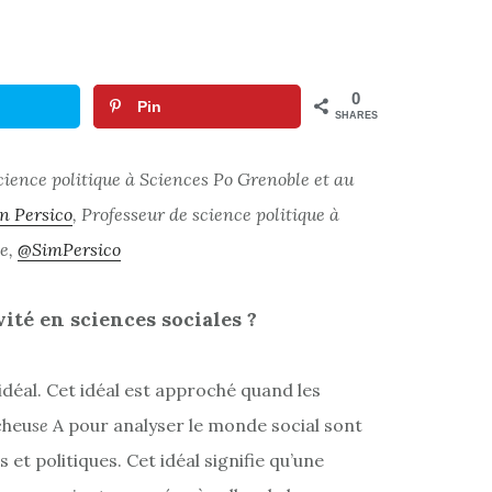
0
Pin
SHARES
cience politique à Sciences Po Grenoble et au
n Persico
, Professeur de science politique à
te,
@SimPersico
ité en sciences sociales ?
 idéal. Cet idéal est approché quand les
cheu
se
A pour analyser le monde social sont
t politiques. Cet idéal signifie qu’une