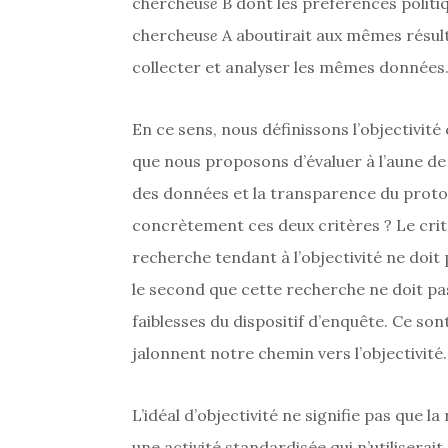
chercheu
se
B dont les préférences politiq
chercheu
se
A aboutirait aux mêmes résulta
collecter et analyser les mêmes données
En ce sens, nous définissons l’objectivit
que nous proposons d’évaluer à l’aune de d
des données et la transparence du protoc
concrètement ces deux critères ? Le critè
recherche tendant à l’objectivité ne doit 
le second que cette recherche ne doit pas
faiblesses du dispositif d’enquête. Ce son
jalonnent notre chemin vers l’objectivité.
L’idéal d’objectivité ne signifie pas que l
une activité standardisée qui n’utiliserait