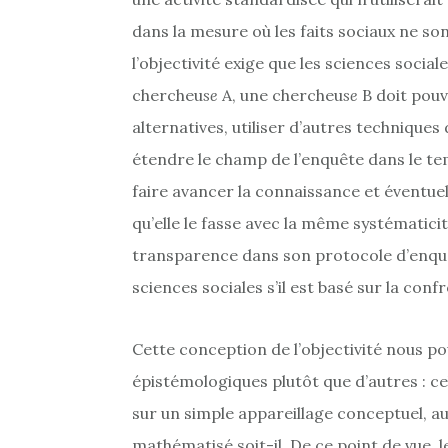
dans la mesure où les faits sociaux ne so
l’objectivité exige que les sciences social
chercheu
se
A, une chercheu
se
B doit pouv
alternatives, utiliser d’autres techniques
étendre le champ de l’enquête dans le tem
faire avancer la connaissance et éventue
qu’elle le fasse avec la même systématic
transparence dans son protocole d’enquêt
sciences sociales s’il est basé sur la con
Cette conception de l’objectivité nous p
épistémologiques plutôt que d’autres : ce
sur un simple appareillage conceptuel, au
mathématisé soit-il. De ce point de vue, l