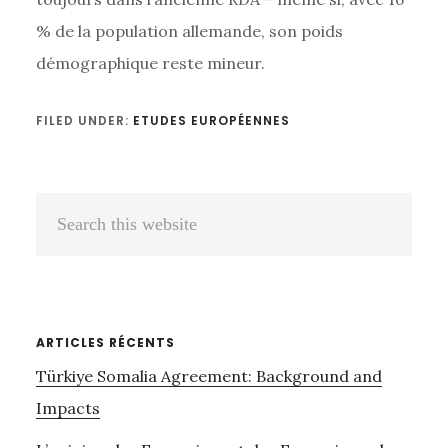
% de la population allemande, son poids
démographique reste mineur.
FILED UNDER:
ETUDES EUROPÉENNES
Reader
Primary
Search
Interactions
Sidebar
this
website
ARTICLES RÉCENTS
Türkiye Somalia Agreement: Background and
Impacts