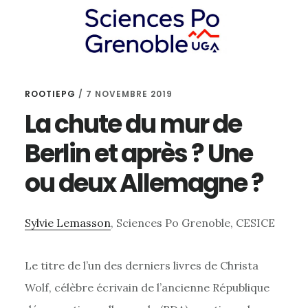
Skip
Skip
Skip
to
to
to
content
primary
footer
sidebar
ROOTIEPG
/
7 NOVEMBRE 2019
La chute du mur de
Berlin et après ? Une
ou deux Allemagne ?
Sylvie Lemasson
, Sciences Po Grenoble, CESICE
Le titre de l’un des derniers livres de Christa
Wolf, célèbre écrivain de l’ancienne République